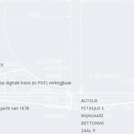
V.
 digitale basis (in PDF) verkrijgbaar.
AUTEUR
njacht van 1678
PETREJUS E.
WIJNGAARDEN van E.
BETTONVIEL J.
ZAAL P.