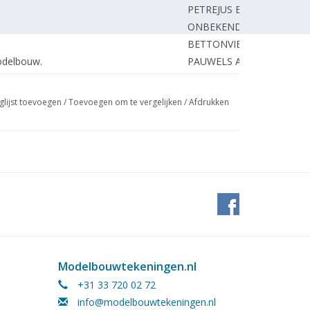
PETREJUS E.
ONBEKEND
BETTONVIEL J.
odelbouw.
PAUWELS A.
ZAAL P.
ng)
GERHARD T.
glijst toevoegen
/
Toevoegen om te vergelijken
/
Afdrukken
g N.S. -serie 6400 spoor 32
BRUIJN de J.
wclub.
WIJNBEEK H.
ZAAL P.
BUWALDA J.
TACONIS J.
REDACTIE.
Modelbouwtekeningen.nl
+31 33 720 02 72
info@modelbouwtekeningen.nl