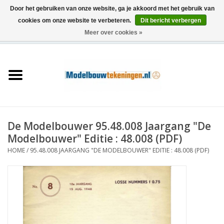
Door het gebruiken van onze website, ga je akkoord met het gebruik van
cookies om onze website te verbeteren.
Dit bericht verbergen
Meer over cookies »
0 Artikelen - €0,00
Home
Schepen
Treinen
De Modelbouwer 95.48.008 Jaargang "De
Houtbouw
Modelbouwer" Editie : 48.008 (PDF)
HOME
/
95.48.008 JAARGANG "DE MODELBOUWER" EDITIE : 48.008 (PDF)
Scenery
Machines
Documentatie