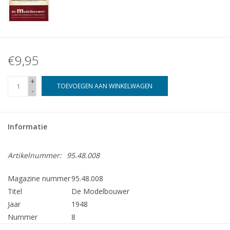
€9,95
+
TOEVOEGEN AAN WINKELWAGEN
-
Informatie
Artikelnummer:
95.48.008
Magazine nummer
95.48.008
Titel
De Modelbouwer
Jaar
1948
Nummer
8
Uitgever
Modelbouw MediaPrimair B.V.