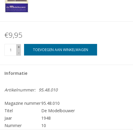
€9,95
+
TOEVOEGEN AAN WINKELWAGEN
-
Informatie
Artikelnummer:
95.48.010
Magazine nummer
95.48.010
Titel
De Modelbouwer
Jaar
1948
Nummer
10
Uitgever
Modelbouw MediaPrimair B.V.