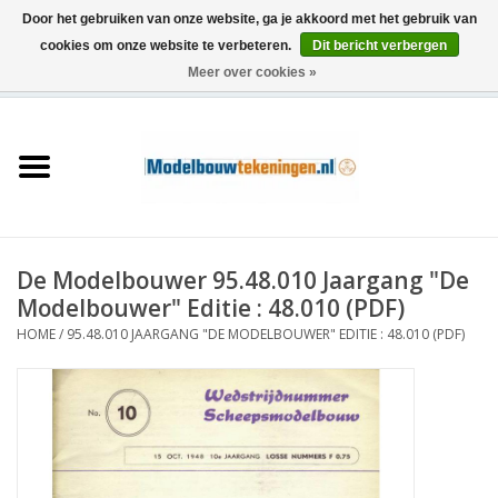
Door het gebruiken van onze website, ga je akkoord met het gebruik van
cookies om onze website te verbeteren.
Dit bericht verbergen
Meer over cookies »
0 Artikelen - €0,00
Home
Schepen
Treinen
De Modelbouwer 95.48.010 Jaargang "De
Houtbouw
Modelbouwer" Editie : 48.010 (PDF)
HOME
/
95.48.010 JAARGANG "DE MODELBOUWER" EDITIE : 48.010 (PDF)
Scenery
Machines
Documentatie