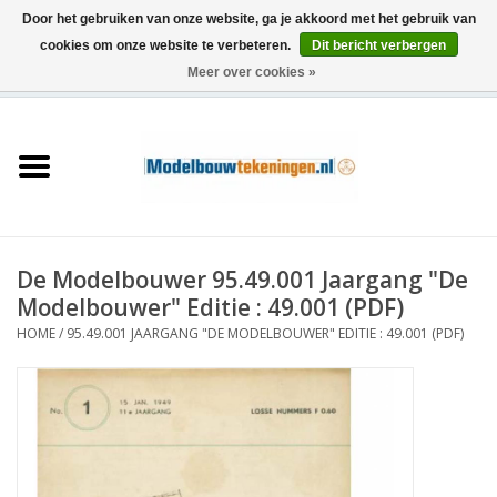
Door het gebruiken van onze website, ga je akkoord met het gebruik van
cookies om onze website te verbeteren.
Dit bericht verbergen
Meer over cookies »
0 Artikelen - €0,00
Home
Schepen
Treinen
De Modelbouwer 95.49.001 Jaargang "De
Houtbouw
Modelbouwer" Editie : 49.001 (PDF)
HOME
/
95.49.001 JAARGANG "DE MODELBOUWER" EDITIE : 49.001 (PDF)
Scenery
Machines
Documentatie