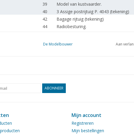
39
Model van kustvaarder.
40
3 Assige postrijtuig P. 4043 (tekening)
42
Bagage rijtuig (tekening)
44
Radiobesturing.
46
Wipwatermolen, schaal 1 : 50. (tekening
De Modelbouwer
Aan verlan
ABONNEER
cten
Mijn account
ducten
Registreren
producten
Mijn bestellingen