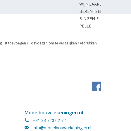
WIJNGAARDEN van E.
BERENTSEN W.
BINGEN F.
PELLE J.
)
VERHEIJ C.
glijst toevoegen
/
Toevoegen om te vergelijken
/
Afdrukken
Modelbouwtekeningen.nl
+31 33 720 02 72
info@modelbouwtekeningen.nl