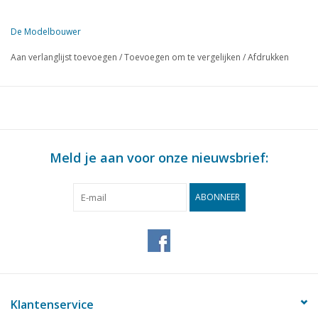
De Modelbouwer
Deze editie van De Modelbouwer is uitsluitend op digitale basis (in
Aan verlanglijst toevoegen
/
Toevoegen om te vergelijken
/
Afdrukken
Meld je aan voor onze nieuwsbrief:
ABONNEER
Klantenservice