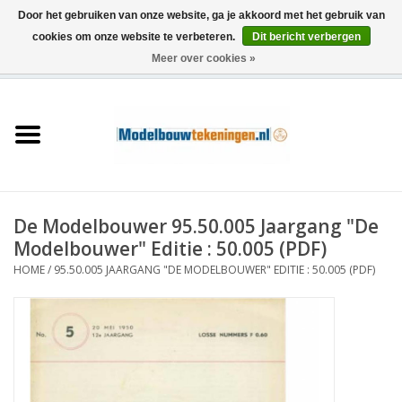
Door het gebruiken van onze website, ga je akkoord met het gebruik van
cookies om onze website te verbeteren.
Dit bericht verbergen
Meer over cookies »
0 Artikelen - €0,00
Home
Schepen
Treinen
De Modelbouwer 95.50.005 Jaargang "De
Houtbouw
Modelbouwer" Editie : 50.005 (PDF)
HOME
/
95.50.005 JAARGANG "DE MODELBOUWER" EDITIE : 50.005 (PDF)
Scenery
Machines
Documentatie