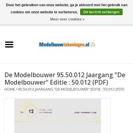
Door het gebruiken van onze website, ga je akkoord met het gebruik van
cookies om onze website te verbeteren.
Dit bericht verbergen
Meer over cookies »
0 Artikelen - €0,00
Home
Schepen
Treinen
De Modelbouwer 95.50.012 Jaargang "De
Houtbouw
Modelbouwer" Editie : 50.012 (PDF)
HOME
/
95.50.012 JAARGANG "DE MODELBOUWER" EDITIE : 50.012 (PDF)
Scenery
Machines
Documentatie