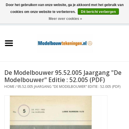
Door het gebruiken van onze website, ga je akkoord met het gebruik van
cookies om onze website te verbeteren.
Dit bericht verbergen
Meer over cookies »
0 Artikelen - €0,00
Home
Schepen
Treinen
De Modelbouwer 95.52.005 Jaargang "De
Houtbouw
Modelbouwer" Editie : 52.005 (PDF)
HOME
/
95.52.005 JAARGANG "DE MODELBOUWER" EDITIE : 52.005 (PDF)
Scenery
Machines
Documentatie