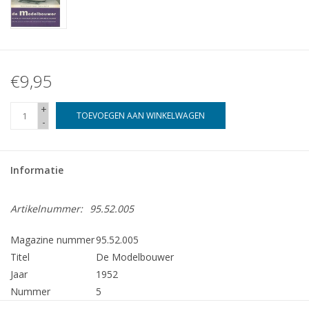
€9,95
+
TOEVOEGEN AAN WINKELWAGEN
-
Informatie
Artikelnummer:
95.52.005
Magazine nummer
95.52.005
Titel
De Modelbouwer
Jaar
1952
Nummer
5
Uitgever
Modelbouw MediaPrimair B.V.