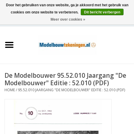
Door het gebruiken van onze website, ga je akkoord met het gebruik van
cookies om onze website te verbeteren.
Dit bericht verbergen
Meer over cookies »
0 Artikelen - €0,00
Home
Schepen
Treinen
De Modelbouwer 95.52.010 Jaargang "De
Houtbouw
Modelbouwer" Editie : 52.010 (PDF)
HOME
/
95.52.010 JAARGANG "DE MODELBOUWER" EDITIE : 52.010 (PDF)
Scenery
Machines
Documentatie