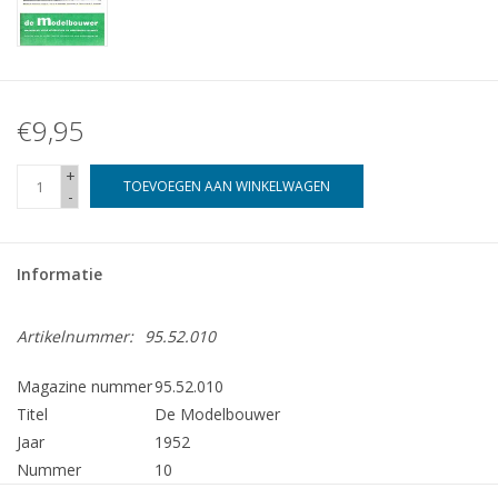
€9,95
+
TOEVOEGEN AAN WINKELWAGEN
-
Informatie
Artikelnummer:
95.52.010
Magazine nummer
95.52.010
Titel
De Modelbouwer
Jaar
1952
Nummer
10
Uitgever
Modelbouw MediaPrimair B.V.