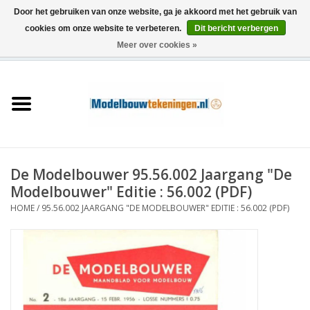
Door het gebruiken van onze website, ga je akkoord met het gebruik van
cookies om onze website te verbeteren.
Dit bericht verbergen
Meer over cookies »
0 Artikelen - €0,00
Home
Schepen
Treinen
De Modelbouwer 95.56.002 Jaargang "De
Houtbouw
Modelbouwer" Editie : 56.002 (PDF)
HOME
/
95.56.002 JAARGANG "DE MODELBOUWER" EDITIE : 56.002 (PDF)
Scenery
Machines
Documentatie