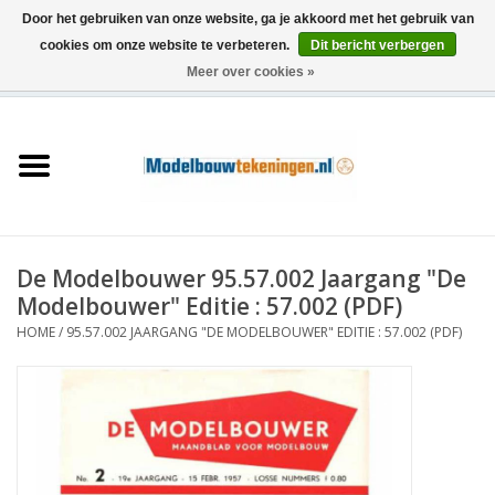
Door het gebruiken van onze website, ga je akkoord met het gebruik van
cookies om onze website te verbeteren.
Dit bericht verbergen
Meer over cookies »
0 Artikelen - €0,00
Home
Schepen
Treinen
De Modelbouwer 95.57.002 Jaargang "De
Houtbouw
Modelbouwer" Editie : 57.002 (PDF)
HOME
/
95.57.002 JAARGANG "DE MODELBOUWER" EDITIE : 57.002 (PDF)
Scenery
Machines
Documentatie