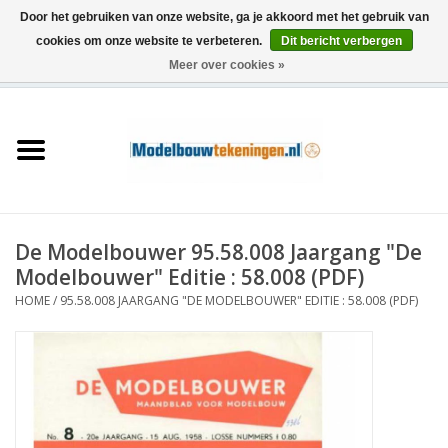
Door het gebruiken van onze website, ga je akkoord met het gebruik van
cookies om onze website te verbeteren.
Dit bericht verbergen
Meer over cookies »
0 Artikelen - €0,00
Home
Schepen
Treinen
De Modelbouwer 95.58.008 Jaargang "De
Houtbouw
Modelbouwer" Editie : 58.008 (PDF)
HOME
/
95.58.008 JAARGANG "DE MODELBOUWER" EDITIE : 58.008 (PDF)
Scenery
Machines
Documentatie