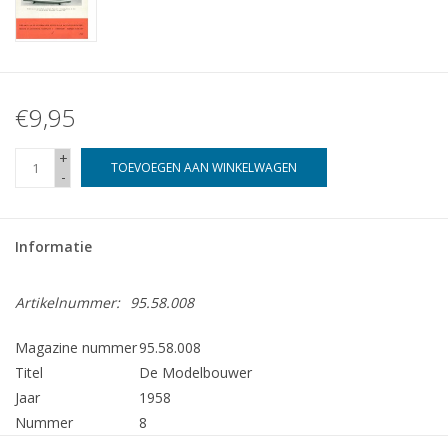
€9,95
+
TOEVOEGEN AAN WINKELWAGEN
-
Informatie
Artikelnummer:
95.58.008
Magazine nummer
95.58.008
Titel
De Modelbouwer
Jaar
1958
Nummer
8
Uitgever
Modelbouw MediaPrimair B.V.