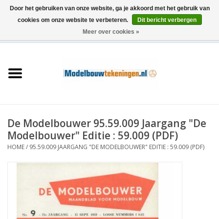
Door het gebruiken van onze website, ga je akkoord met het gebruik van
cookies om onze website te verbeteren.
Dit bericht verbergen
Meer over cookies »
0 Artikelen - €0,00
Home
Schepen
Treinen
De Modelbouwer 95.59.009 Jaargang "De
Houtbouw
Modelbouwer" Editie : 59.009 (PDF)
HOME
/
95.59.009 JAARGANG "DE MODELBOUWER" EDITIE : 59.009 (PDF)
Scenery
Machines
Documentatie