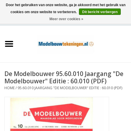
Door het gebruiken van onze website, ga je akkoord met het gebruik van
cookies om onze website te verbeteren.
Dit bericht verbergen
Meer over cookies »
0 Artikelen - €0,00
Home
Schepen
Treinen
De Modelbouwer 95.60.010 Jaargang "De
Houtbouw
Modelbouwer" Editie : 60.010 (PDF)
HOME
/
95.60.010 JAARGANG "DE MODELBOUWER" EDITIE : 60.010 (PDF)
Scenery
Machines
Documentatie