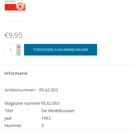
€9,95
+
TOEVOEGEN AAN WINKELWAGEN
-
Informatie
Artikelnummer:
95.62.003
Magazine nummer
95.62.003
Titel
De Modelbouwer
Jaar
1962
Nummer
3
Uitgever
Modelbouw MediaPrimair B.V.