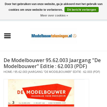
Door het gebruiken van onze website, ga je akkoord met het gebruik van
cookies om onze website te verbeteren.
Dit bericht verbergen
Meer over cookies »
0 Artikelen - €0,00
Home
Schepen
Treinen
De Modelbouwer 95.62.003 Jaargang "De
Houtbouw
Modelbouwer" Editie : 62.003 (PDF)
HOME
/
95.62.003 JAARGANG "DE MODELBOUWER" EDITIE : 62.003 (PDF)
Scenery
Machines
Documentatie