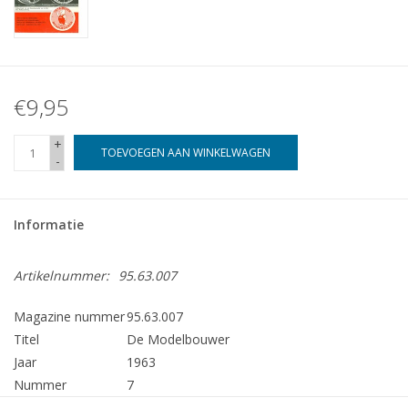
€9,95
+
TOEVOEGEN AAN WINKELWAGEN
-
Informatie
Artikelnummer:
95.63.007
Magazine nummer
95.63.007
Titel
De Modelbouwer
Jaar
1963
Nummer
7
Uitgever
Modelbouw MediaPrimair B.V.