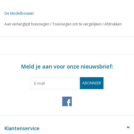
De Modelbouwer
Deze editie van De Modelbouwer is uitsluitend op digitale basis (in
Aan verlanglijst toevoegen
/
Toevoegen om te vergelijken
/
Afdrukken
BLZ
BESCHRIJVING
225
Van de voetplaat - op de brug.
227
Jubileum tentoonstelling 25-jarig bestaan "De Modelbouwer
228
De Tholense Hoogaars. (tekening)
230
Rectificatie: "Snowdon Mountain tramroad" mei nr. 1963 bl
Meld je aan voor onze nieuwsbrief:
232
Vuurtoren op schaal HO. (tekening)
235
De zend- en ontvanginstalatie. DL 7
ABONNEER
237
Op bezoek bij de heer A. L. Smeenk.
240
Het wikkelen van kleine electro motoren. (tekening)
242
Maatschetsen voor de Perspexbouw. Goederenwagen type
245
Het plaatwerken.
250
Jaarvergadering op 21 september 1963 te Rotterdam.
251
Kant en klaar gekocht! Fleischmann. Märklin, Faller, Trix ex
Klantenservice
253
Electrische schakelingen in locomotieven en treinen. (sche