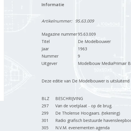
Informatie
Artikelnummer:
95.63.009
Magazine nummer
95.63.009
Titel
De Modelbouwer
Jaar
1963
Nummer
9
Uitgever
Modelbouw MediaPrimair B.
Deze editie van De Modelbouwer is uitsluitend op
BLZ
BESCHRIJVING
297
Van de voetplaat - op de brug.
299
De Tholense Hoogaars. (tekening)
301
Radio grafisch bestuurde havensleepboo
305
N.V.M. evenementen agenda