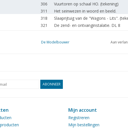
306
Vuurtoren op schaal HO. (tekening)
311
Het seinwezen in woord en beeld.
318
Slaaprijtuig van de "Wagons - Lits". (tek
321
De zend- en ontvanginstalatie. DL 8
324
Op bezoek bij de heer G. Verbrugge.
328
Kant en klaar gekocht! Fleischmann. Märk
De Modelbouwer
Aan verlan
333
Metaalbewerking
234
Nieuwe indeling en opschriften voor g
234
Messingbuisje onzichtbaar op een plaatj
235
Letterzetten op kleine scheepsmodellen
235
Boekbespreking
235
Boekbespreking
ABONNEER
336
Activiteiten: in de clubs.
cten
Mijn account
ducten
Registreren
producten
Mijn bestellingen