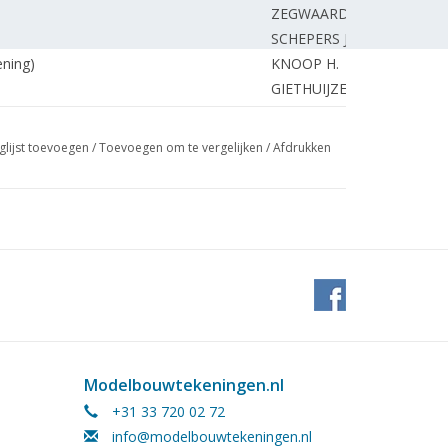
ZEGWAARD J.
SCHEPERS J.
ening)
KNOOP H.
GIETHUIJZEN van J.
TUYL van J.
lin, Faller, Trix express.
ONBEKEND
glijst toevoegen
/
Toevoegen om te vergelijken
/
Afdrukken
HAAN de L.
oederenwagons.
ONBEKEND
e solderen.
MODELLEISENBAHN.
.
VRIES de H.
AKKERMAN P.
ONBEKEND
REDACTIE.
Modelbouwtekeningen.nl
+31 33 720 02 72
info@modelbouwtekeningen.nl