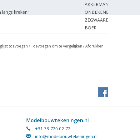
AKKERMAN P.
 langs kreken"
ONBEKEND
ZEGWAARD J.
BOER
DIJKSTRA
peeld.
DB - PRESSEDIENST
glijst toevoegen
/
Toevoegen om te vergelijken
/
Afdrukken
GRIETHUYSEN van J.
MOLENAAR N.
VISSER A.
ix Express, Lesney.
REDACTIE.
ONBEKEND
ic Controle. Nx- systeem voor de
GRIETHUYSEN van J.
klasse. (tekening) DL 2
AKKERMAN P.
ONBEKEND
Modelbouwtekeningen.nl
REDACTIE.
+31 33 720 02 72
ONBEKEND
info@modelbouwtekeningen.nl
VIERGEVER D.