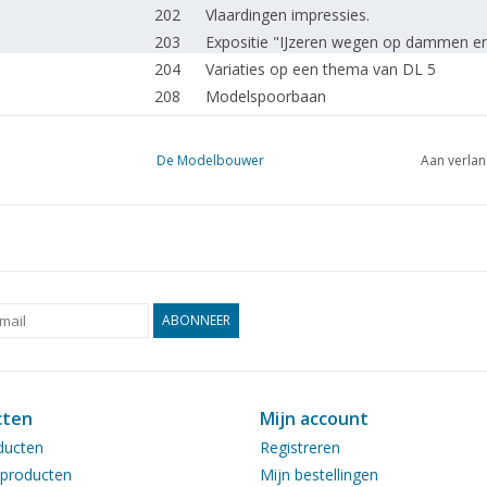
202
Vlaardingen impressies.
203
Expositie "IJzeren wegen op dammen en
204
Variaties op een thema van DL 5
208
Modelspoorbaan
210
Model van de clipper "Torrens"
212
Wie als kind met het spoortje heeft ges
De Modelbouwer
Aan verlan
213
Belangrijk nieuws uit Apeldoorn.
214
De Heistse schuit. (tekening) DL 1
220
Alle begin is moeilijk. DL 18
222
Kant en klaar gekocht: Märklin, Lima, Tr
224
Diverse titels en werken
Treinbesturing door middel van Electron
ABONNEER
225
Modelspoorbaan. DL 11
228
De nieuwe fregatten van de "Van Speyk" 
230
Neurenberg 19° Speelgoedbeurs.
cten
Mijn account
232
Activiteiten in de clubs.
ducten
Registreren
233
Diverse titels en werken
producten
Mijn bestellingen
235
Het grootbedrijf. Stadstrams in België.