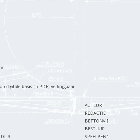
V.
 digitale basis (in PDF) verkrijgbaar.
AUTEUR
REDACTIE.
BETTONVIEL H.
BESTUUR
 DL 3
SPEELPENNING G.