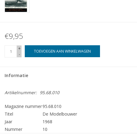
€9,95
+
TOEVOEGEN AAN WINKELWAGEN
-
Informatie
Artikelnummer:
95.68.010
Magazine nummer
95.68.010
Titel
De Modelbouwer
Jaar
1968
Nummer
10
Uitgever
Modelbouw MediaPrimair B.V.