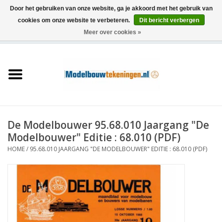
Door het gebruiken van onze website, ga je akkoord met het gebruik van
cookies om onze website te verbeteren.
Dit bericht verbergen
Meer over cookies »
0 Artikelen - €0,00
Home
Schepen
Treinen
De Modelbouwer 95.68.010 Jaargang "De
Houtbouw
Modelbouwer" Editie : 68.010 (PDF)
HOME
/
95.68.010 JAARGANG "DE MODELBOUWER" EDITIE : 68.010 (PDF)
Scenery
Machines
Documentatie