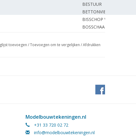
BESTUUR
BETTONVIEL H.
BISSCHOP W.
BOSSCHAART P.
1. (tekening)
VEERMAN D.
SCHRAVENDEEL P.
glijst toevoegen
/
Toevoegen om te vergelijken
/
Afdrukken
kening)
SCHMIDT G.
ONBEKEND
ic Controle. Nx- systeem voor de
GRIETHUYSEN van J.
ix Express, Lesney.
REDACTIE.
ONBEKEND
bouw. Gesloten goederenwagen van de
KLERK de J.
REDACTIE.
Modelbouwtekeningen.nl
sie Morop Congres. Brussel 1968.
SAAN G.
+31 33 720 02 72
khouten restauratie rijtuig..
KOPPELING DE
info@modelbouwtekeningen.nl
den.
DB - PRESSEDIENST