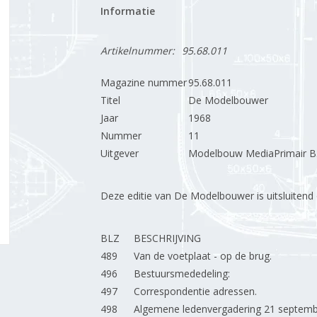
Informatie
Artikelnummer:
95.68.011
Magazine nummer
95.68.011
Titel
De Modelbouwer
Jaar
1968
Nummer
11
Uitgever
Modelbouw MediaPrimair B.
Deze editie van De Modelbouwer is uitsluitend op
BLZ
BESCHRIJVING
489
Van de voetplaat - op de brug.
496
Bestuursmededeling:
497
Correspondentie adressen.
498
Algemene ledenvergadering 21 septemb