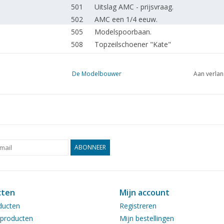
501
Uitslag AMC - prijsvraag.
502
AMC een 1/4 eeuw.
505
Modelspoorbaan.
508
Topzeilschoener "Kate"
510
Hektrawler "Cornelis Vrolijk Fzn" SCH 17
514
En nu Amerikaans. DL 9
De Modelbouwer
Aan verlan
518
Een seinhuis voor uw emplacement. (te
520
Museum - materieel GVB.
Treinbesturing door middel van Electron
521
Modelspoorbaan. DL 12
523
Kant en klaar gekocht: Märklin, Lima, Tr
524
Diverse titels en werken
ABONNEER
Maatschetsen voor de spoorwegmodel
525
ÖBB (tekening)
527
Activiteiten in de clubs.
cten
Mijn account
528
Vergadering van de Technische Commis
ducten
Registreren
530
Het grootbedrijf. Opsporing verzocht. Tea
producten
Mijn bestellingen
533
Oude spoorwegen zoeken nieuwe vrien