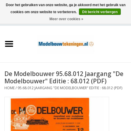
Door het gebruiken van onze website, ga je akkoord met het gebruik van
cookies om onze website te verbeteren.
Dit bericht verbergen
Meer over cookies »
0 Artikelen - €0,00
Home
Schepen
Treinen
De Modelbouwer 95.68.012 Jaargang "De
Houtbouw
Modelbouwer" Editie : 68.012 (PDF)
HOME
/
95.68.012 JAARGANG "DE MODELBOUWER" EDITIE : 68.012 (PDF)
Scenery
Machines
Documentatie