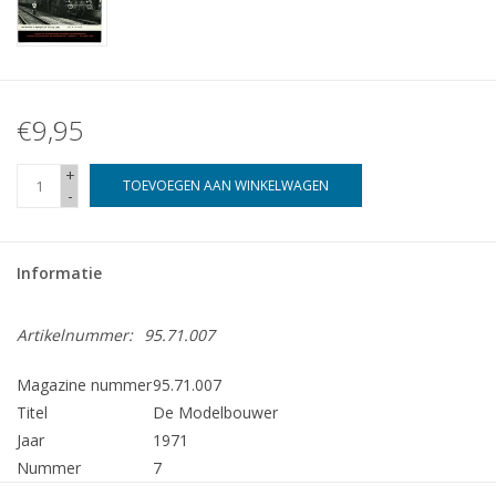
€9,95
+
TOEVOEGEN AAN WINKELWAGEN
-
Informatie
Artikelnummer:
95.71.007
Magazine nummer
95.71.007
Titel
De Modelbouwer
Jaar
1971
Nummer
7
Uitgever
Modelbouw MediaPrimair B.V.