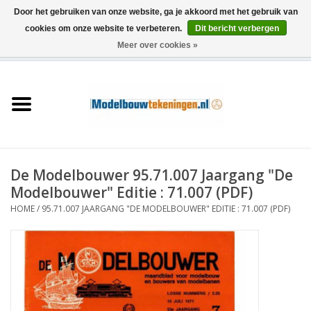
Door het gebruiken van onze website, ga je akkoord met het gebruik van
cookies om onze website te verbeteren.
Dit bericht verbergen
Meer over cookies »
0 Artikelen - €0,00
Home
Schepen
Treinen
De Modelbouwer 95.71.007 Jaargang "De
Houtbouw
Modelbouwer" Editie : 71.007 (PDF)
HOME
/
95.71.007 JAARGANG "DE MODELBOUWER" EDITIE : 71.007 (PDF)
Scenery
Machines
Documentatie