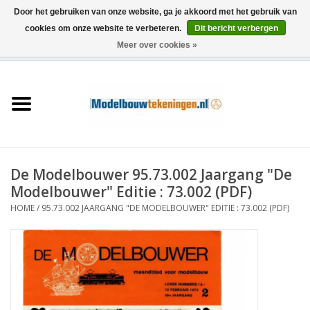
Door het gebruiken van onze website, ga je akkoord met het gebruik van
cookies om onze website te verbeteren.
Dit bericht verbergen
Meer over cookies »
0 Artikelen - €0,00
Home
Schepen
Treinen
De Modelbouwer 95.73.002 Jaargang "De
Houtbouw
Modelbouwer" Editie : 73.002 (PDF)
HOME
/
95.73.002 JAARGANG "DE MODELBOUWER" EDITIE : 73.002 (PDF)
Scenery
Machines
Documentatie