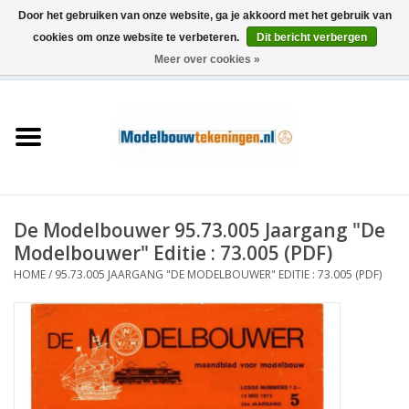
Door het gebruiken van onze website, ga je akkoord met het gebruik van
cookies om onze website te verbeteren.
Dit bericht verbergen
Meer over cookies »
0 Artikelen - €0,00
Home
Schepen
Treinen
De Modelbouwer 95.73.005 Jaargang "De
Houtbouw
Modelbouwer" Editie : 73.005 (PDF)
HOME
/
95.73.005 JAARGANG "DE MODELBOUWER" EDITIE : 73.005 (PDF)
Scenery
Machines
Documentatie