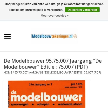
Door het gebruiken van onze website, ga je akkoord met het gebruik van
cookies om onze website te verbeteren.
Dit bericht verbergen
Meer over cookies »
0 Artikelen - €0,00
Home
Schepen
Treinen
De Modelbouwer 95.75.007 Jaargang "De
Houtbouw
Modelbouwer" Editie : 75.007 (PDF)
HOME
/
95.75.007 JAARGANG "DE MODELBOUWER" EDITIE : 75.007 (PDF)
Scenery
Machines
Documentatie