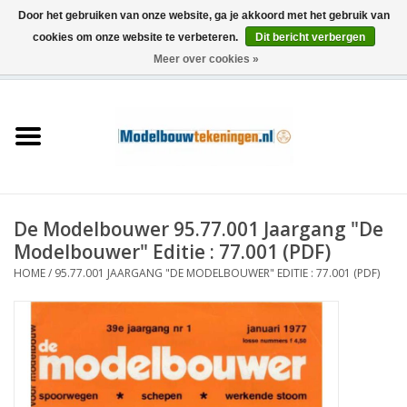
Door het gebruiken van onze website, ga je akkoord met het gebruik van
cookies om onze website te verbeteren.
Dit bericht verbergen
Meer over cookies »
0 Artikelen - €0,00
Home
Schepen
Treinen
De Modelbouwer 95.77.001 Jaargang "De
Houtbouw
Modelbouwer" Editie : 77.001 (PDF)
HOME
/
95.77.001 JAARGANG "DE MODELBOUWER" EDITIE : 77.001 (PDF)
Scenery
Machines
Documentatie