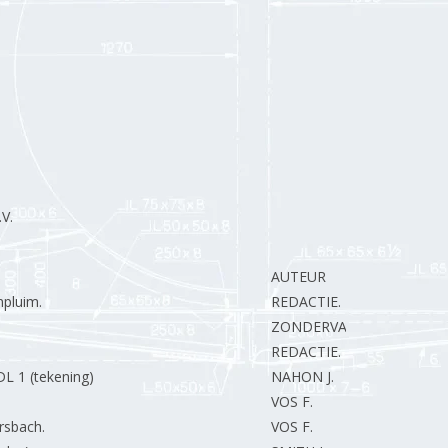
V.
AUTEUR
mpluim.
REDACTIE.
ZONDERVAN K.
REDACTIE.
DL 1 (tekening)
NAHON J.
VOS F.
rsbach.
VOS F.