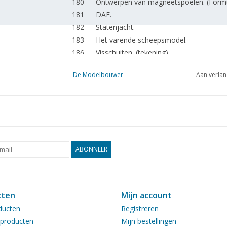
180
Ontwerpen van magneetspoelen. (Form
181
DAF.
182
Statenjacht.
183
Het varende scheepsmodel.
186
Visschuiten. (tekening)
191
Vierklauw voor M.L.7 Myford. (tekening)
De Modelbouwer
Aan verlan
192
De Piper Cub Super Cruiser PA-12
195
De Kingsbridge Miniature Railway.
197
De ééncilinderstoommachine "Vestra" (
198
Voorjaarstoomdag 1977
201
Kalender van de tramweg stichting.
202
Stoeien met de Unimat. (tekening)
ABONNEER
cten
Mijn account
ducten
Registreren
producten
Mijn bestellingen