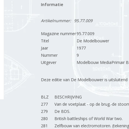
Informatie
Artikelnummer:
95.77.009
Magazine nummer
95.77.009
Titel
De Modelbouwer
Jaar
1977
Nummer
9
Uitgever
Modelbouw MediaPrimair B.
Deze editie van De Modelbouwer is uitsluitend op
BLZ
BESCHRIJVING
277
Van de voetplaat - op de brug.-de stoo
279
De BDS.
280
British battleships of World War two.
281
Zelfbouw van electromotoren. (tekening