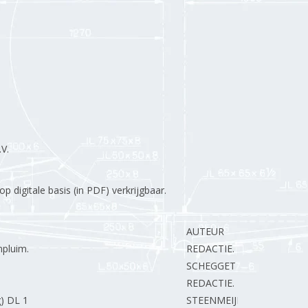
V.
 digitale basis (in PDF) verkrijgbaar.
AUTEUR
mpluim.
REDACTIE.
SCHEGGET ter T.
REDACTIE.
) DL 1
STEENMEIJER A.