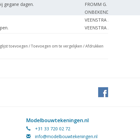
ij gegane dagen.
FROMM G.
ONBEKEND
VEENSTRA A.
pen.
VEENSTRA A.
BOSMAN J.
aal voor de vliegtuigschaalmodelbouwer.
SMITS A.
glijst toevoegen
/
Toevoegen om te vergelijken
/
Afdrukken
SMITS A.
SMITS A.
tekening) DL 6
ZEVENHUIZEN A.
KLEIJHEEG L.
DORT van R.
GUIKINK J.
AKKERMAN P.
HEUVEL van den T.
GRAVE de J.
Modelbouwtekeningen.nl
REDACTIE.
+31 33 720 02 72
REDACTIE.
info@modelbouwtekeningen.nl