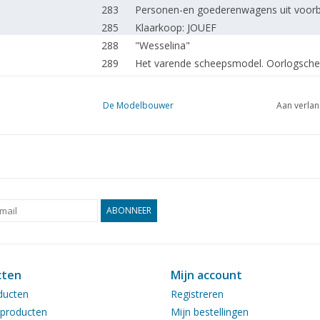
283
Personen-en goederenwagens uit voorb
285
Klaarkoop: JOUEF
288
"Wesselina"
289
Het varende scheepsmodel. Oorlogsche
293
Amerikaanse walvisvaarders. (tekening)
296
Het Verzamelen van documentatiemateri
De Modelbouwer
Aan verlan
298
Vliegtuigmuseum DL 1
301
Luchtvaartnieuws in het kort.
302
De ééncilinderstoommachine "Vestra" (
303
Wyvern
304
Leek in beeld.
307
Balansstoommachine in hout.
ABONNEER
307
Handboek varende scheepsmodellen.
309
Stoeien met de Unimat. (tekening)
311
Een beitelslijpmaschientje. (tekening)
cten
Mijn account
312
Model and miniature railways.
ducten
Registreren
312
Uit de handel en industrie: Skil, Jouef.
producten
Mijn bestellingen