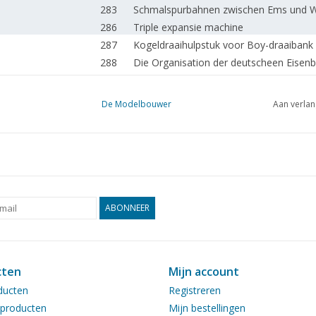
283
Schmalspurbahnen zwischen Ems und W
286
Triple expansie machine
287
Kogeldraaihulpstuk voor Boy-draaibank 
288
Die Organisation der deutscheen Eisen
288
Frezen van groeven in lange slanke wer
290
Motoren, schakelingen, toerental.
De Modelbouwer
Aan verlan
294
NS-Postrijtuigen serrie PE 1907/1921 DL
296
NZH Soms ging het mis.
300
Perspectief in perspex
306
Zeesleepboot-ijsbreker "Siberië"
308
Courageous-klasse vliegdekschepen
310
"Smit Rotterdam"
ABONNEER
312
NVM-lezers service.
313
Het volmodel van de "Furie"
315
Oberrheinische Eisenbahn Gesellschaft A
cten
Mijn account
318
Modelbouwdag te Eindhoven 1978
ducten
Registreren
producten
Mijn bestellingen