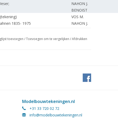
eser;
NAHON J.
BENOIST
(tekening)
VOS M.
bahnen 1835- 1975
NAHON J.
kstukken.
GRAVE de J.
HEUVEL van den T.
glijst toevoegen
/
Toevoegen om te vergelijken
/
Afdrukken
 6 (tekening)
DIJKSHOORN W.
ONBEKEND
SLAGT F.
MOOLDIJK J.
BOOTSMA T.
WOESTENBURG
VEENSTRA A.
VEENSTRA A.
.G.
NAHON J.
Modelbouwtekeningen.nl
HENNING R.
+31 33 720 02 72
info@modelbouwtekeningen.nl