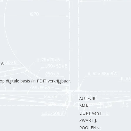
V.
 digitale basis (in PDF) verkrijgbaar.
AUTEUR
MAK J.
DORT van R.
ZWART J.
ROOIJEN van J.