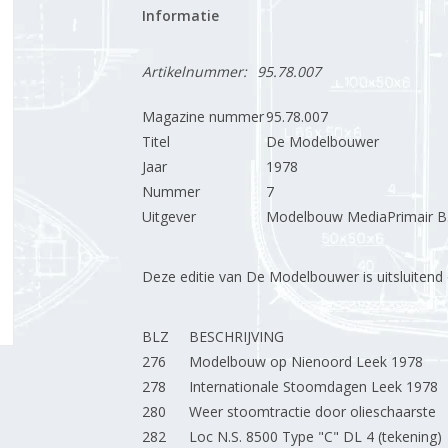
Informatie
Artikelnummer:
95.78.007
Magazine nummer
95.78.007
Titel
De Modelbouwer
Jaar
1978
Nummer
7
Uitgever
Modelbouw MediaPrimair B.
Deze editie van De Modelbouwer is uitsluitend op
BLZ
BESCHRIJVING
276
Modelbouw op Nienoord Leek 1978
278
Internationale Stoomdagen Leek 1978
280
Weer stoomtractie door olieschaarste
282
Loc N.S. 8500 Type "C" DL 4 (tekening)