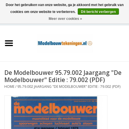
Door het gebruiken van onze website, ga je akkoord met het gebruik van
cookies om onze website te verbeteren.
Dit bericht verbergen
Meer over cookies »
0 Artikelen - €0,00
Home
Schepen
Treinen
De Modelbouwer 95.79.002 Jaargang "De
Houtbouw
Modelbouwer" Editie : 79.002 (PDF)
HOME
/
95.79.002 JAARGANG "DE MODELBOUWER" EDITIE : 79.002 (PDF)
Scenery
Machines
Documentatie