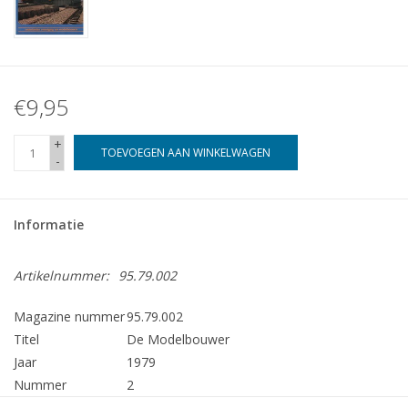
€9,95
+
TOEVOEGEN AAN WINKELWAGEN
-
Informatie
Artikelnummer:
95.79.002
Magazine nummer
95.79.002
Titel
De Modelbouwer
Jaar
1979
Nummer
2
Uitgever
Modelbouw MediaPrimair B.V.