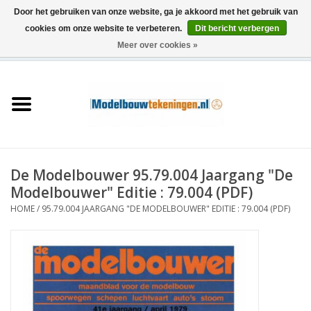
Door het gebruiken van onze website, ga je akkoord met het gebruik van
cookies om onze website te verbeteren.
Dit bericht verbergen
Meer over cookies »
0 Artikelen - €0,00
Home
Schepen
Treinen
De Modelbouwer 95.79.004 Jaargang "De
Houtbouw
Modelbouwer" Editie : 79.004 (PDF)
HOME
/
95.79.004 JAARGANG "DE MODELBOUWER" EDITIE : 79.004 (PDF)
Scenery
Machines
Documentatie