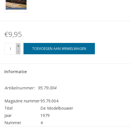
€9,95
+
TOEVOEGEN AAN WINKELWAGEN
-
Informatie
Artikelnummer:
95.79.004
Magazine nummer
95.79.004
Titel
De Modelbouwer
Jaar
1979
Nummer
4
Uitgever
Modelbouw MediaPrimair B.V.