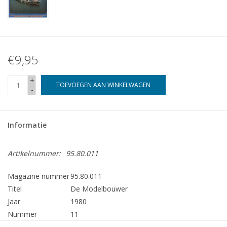
€9,95
+
TOEVOEGEN AAN WINKELWAGEN
-
Informatie
Artikelnummer:
95.80.011
Magazine nummer
95.80.011
Titel
De Modelbouwer
Jaar
1980
Nummer
11
Uitgever
Modelbouw MediaPrimair B.V.