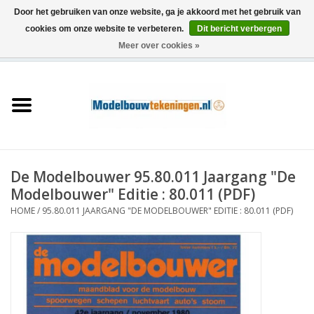
Door het gebruiken van onze website, ga je akkoord met het gebruik van
cookies om onze website te verbeteren.
Dit bericht verbergen
Meer over cookies »
0 Artikelen - €0,00
Home
Schepen
Treinen
De Modelbouwer 95.80.011 Jaargang "De
Houtbouw
Modelbouwer" Editie : 80.011 (PDF)
HOME
/
95.80.011 JAARGANG "DE MODELBOUWER" EDITIE : 80.011 (PDF)
Scenery
Machines
Documentatie