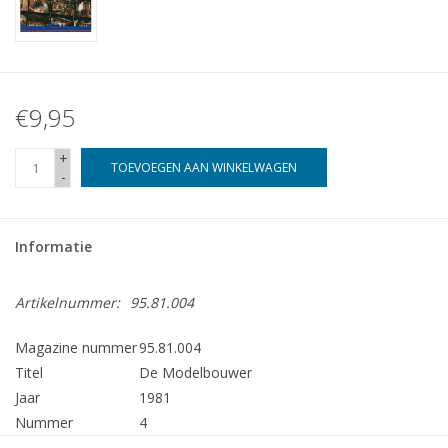
€9,95
+
TOEVOEGEN AAN WINKELWAGEN
-
Informatie
Artikelnummer:
95.81.004
Magazine nummer
95.81.004
Titel
De Modelbouwer
Jaar
1981
Nummer
4
Uitgever
Modelbouw MediaPrimair B.V.