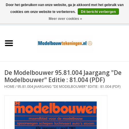
Door het gebruiken van onze website, ga je akkoord met het gebruik van
cookies om onze website te verbeteren.
Dit bericht verbergen
Meer over cookies »
0 Artikelen - €0,00
Home
Schepen
Treinen
De Modelbouwer 95.81.004 Jaargang "De
Houtbouw
Modelbouwer" Editie : 81.004 (PDF)
HOME
/
95.81.004 JAARGANG "DE MODELBOUWER" EDITIE : 81.004 (PDF)
Scenery
Machines
Documentatie