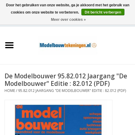
Door het gebruiken van onze website, ga je akkoord met het gebruik van
cookies om onze website te verbeteren.
Dit bericht verbergen
Meer over cookies »
0 Artikelen - €0,00
Home
Schepen
Treinen
De Modelbouwer 95.82.012 Jaargang "De
Houtbouw
Modelbouwer" Editie : 82.012 (PDF)
HOME
/
95.82.012 JAARGANG "DE MODELBOUWER" EDITIE : 82.012 (PDF)
Scenery
Machines
Documentatie