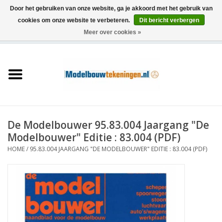
Door het gebruiken van onze website, ga je akkoord met het gebruik van
cookies om onze website te verbeteren.
Dit bericht verbergen
Meer over cookies »
0 Artikelen - €0,00
Home
Schepen
Treinen
De Modelbouwer 95.83.004 Jaargang "De
Houtbouw
Modelbouwer" Editie : 83.004 (PDF)
HOME
/
95.83.004 JAARGANG "DE MODELBOUWER" EDITIE : 83.004 (PDF)
Scenery
Machines
Documentatie