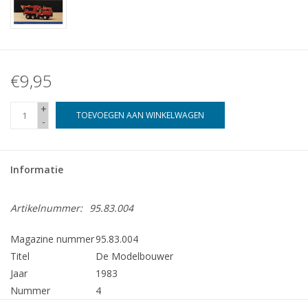
€9,95
+
TOEVOEGEN AAN WINKELWAGEN
-
Informatie
Artikelnummer:
95.83.004
Magazine nummer
95.83.004
Titel
De Modelbouwer
Jaar
1983
Nummer
4
Uitgever
Modelbouw MediaPrimair B.V.