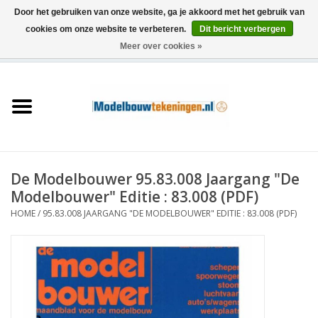
Door het gebruiken van onze website, ga je akkoord met het gebruik van
cookies om onze website te verbeteren.
Dit bericht verbergen
Meer over cookies »
0 Artikelen - €0,00
Home
Schepen
Treinen
De Modelbouwer 95.83.008 Jaargang "De
Houtbouw
Modelbouwer" Editie : 83.008 (PDF)
HOME
/
95.83.008 JAARGANG "DE MODELBOUWER" EDITIE : 83.008 (PDF)
Scenery
Machines
Documentatie