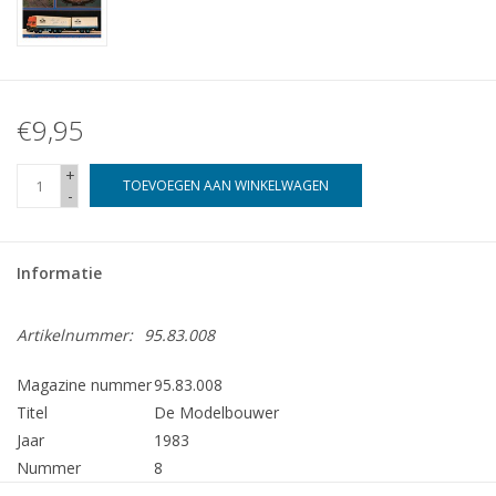
€9,95
+
TOEVOEGEN AAN WINKELWAGEN
-
Informatie
Artikelnummer:
95.83.008
Magazine nummer
95.83.008
Titel
De Modelbouwer
Jaar
1983
Nummer
8
Uitgever
Modelbouw MediaPrimair B.V.