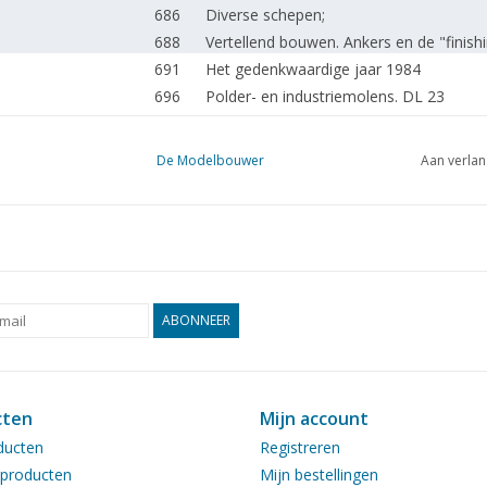
686
Diverse schepen;
688
Vertellend bouwen. Ankers en de "finish
691
Het gedenkwaardige jaar 1984
696
Polder- en industriemolens. DL 23
698
Grote vertikale ééncilinder scheepssto
700
Open dag Rading Spoor 1984
De Modelbouwer
Aan verlan
702
Een NS 4700 in aanbouw.
704
SSN 23023. Voormalige Baureihe 23 (DB)
706
Handvat voor gasbrandertje.
707
De voetplaat
708
De Zuid-Hollandse electriche Spoorweg 
Het rollend materiaal van de HIJSM. De A
ABONNEER
714
20
716
Bouwimpressie: Nieuw bij Revell;
717
Zelfbouw van bomen.Maar dan wel op s
cten
Mijn account
720
Bouwimpressie: Mercedes 170 V van Helle
ducten
Registreren
721
Een goed voorbeeld;
producten
Mijn bestellingen
722
Brandweerwagens: Omschrijvingen, ben