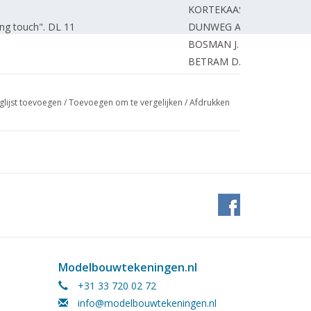
KORTEKAAS
ing touch". DL 11
DUNWEG A.
BOSMAN J.
BETRAM D.
ommachine "P-1". (tekening) DL 4
POPTA van P.
DORT van R.
glijst toevoegen
/
Toevoegen om te vergelijken
/
Afdrukken
WESTERDIJK
 3 1/2"g (tekening) DL 6
ROOIJEN van J.
GRAVE de J.
NAHON J.
Maatschappij. (tekening) DL 13
ONBEKEND
B-rijtuigen, 1866 - 1884. (tekening) DL
VERBOOM W.
ONBEKEND
chaal. DL 1
VISSCHEDIJK J.
Modelbouwtekeningen.nl
r. Fiat 190 Cowboy van Italeri.
SCHUURMAN S.
+31 33 720 02 72
MARTENS J.
info@modelbouwtekeningen.nl
amingen en afkortingen.
EIJSDEN van A.