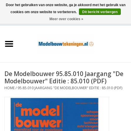
Door het gebruiken van onze website, ga je akkoord met het gebruik van
cookies om onze website te verbeteren.
Dit bericht verbergen
Meer over cookies »
0 Artikelen - €0,00
Home
Schepen
Treinen
De Modelbouwer 95.85.010 Jaargang "De
Houtbouw
Modelbouwer" Editie : 85.010 (PDF)
HOME
/
95.85.010 JAARGANG "DE MODELBOUWER" EDITIE : 85.010 (PDF)
Scenery
Machines
Documentatie