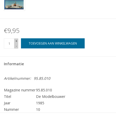
€9,95
+
TOEVOEGEN AAN WINKELWAGEN
-
Informatie
Artikelnummer:
95.85.010
Magazine nummer
95.85.010
Titel
De Modelbouwer
Jaar
1985
Nummer
10
Uitgever
Modelbouw MediaPrimair B.V.