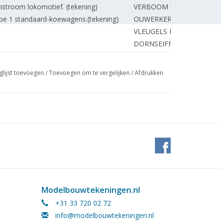
istroom lokomotief. (tekening)
VERBOOM W.
pe 1 standaard-koewagens.(tekening)
OUWERKERK E.
VLEUGELS M.
DORNSEIFFEN J.
DORT van R.
omotiven. DL 1
BRECH H.
glijst toevoegen
/
Toevoegen om te vergelijken
/
Afdrukken
 3 1/2"g (tekening) DL 17
ROOIJEN van J.
NYKAMP G.
BREUKELMAN G.
d dat niet aan de bak kwam. (tekening)
BOSMAN J.
BOSMAN J.
ESVELDT J.
POUW H.
uig Hr. Ms. "Tydeman". De
ESVELDT J.
Modelbouwtekeningen.nl
n. DL 2
+31 33 720 02 72
DIK G.
info@modelbouwtekeningen.nl
ESVELDT J.