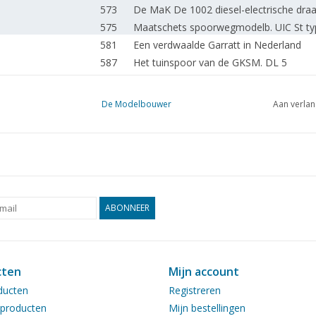
573
De MaK De 1002 diesel-electrische draa
575
Maatschets spoorwegmodelb. UIC St ty
581
Een verdwaalde Garratt in Nederland
587
Het tuinspoor van de GKSM. DL 5
588
Stoompluim.
589
Afstandsbediening van kleine stoomlok
De Modelbouwer
Aan verlan
590
SSN 23023. Voormalige Baureihe 23 (DB)
592
Stommachine "Genjo" (tekening) DL 5
593
Een freelance spoor 1 lokomotief.
Fokker F.XX "Zilvermeeuw". Een raspaar
595
DL 2
601
De Miliaire vliegtuigen van de wereld.
ABONNEER
602
Brugpraatje.
602
Een prachtig bottermodel.
Het Oceanografisch Onderzoekingsvaart
604
cten
Mijn account
modeltekening en enkele bijzonderhede
ducten
Registreren
607
De 7 Provinciën. DL 25
producten
Mijn bestellingen
614
MiniSail zeilwedstrijd.