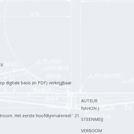
V.
 digitale basis (in PDF) verkrijgbaar.
AUTEUR
NAHON J.
room. Het eerste hoofdlijnmaterieel ' 21.
STEENMEIJER A.
VERBOOM W.