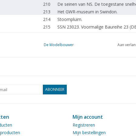
210
De seinen van NS. De toegestane snelh
213
Het GWR-museum in Swindon.
214
Stoompluim.
215
SSN 23023. Voormalige Baureihe 23 (DB)
219
Samenwerking Scheepsbouw - Stoom. (t
222
De Simplex stoompomp (tekening) DL 
De Modelbouwer
Aan verlan
224
Een oude machine weer opgeknapt.
226
De Solode Convair Twins. De zuigermot
230
De 7 Provinciën . De bijgewerkte teken
232
Deepwater 1 in foto's.
236
Een model van de "Prins Willem"
Voortstuwing en besturing van modellen
ABONNEER
238
dienste staan. DL 1
242
De Koninklijke Marine 1:350. DL 1
244
"Jupiter" DL 1
cten
Mijn account
246
De Skoda 706 R-RO en R-RS.
ducten
Registreren
Bouwimpressie: Ford "T" model 1912. F
249
producten
Mijn bestellingen
Prestige Automover.