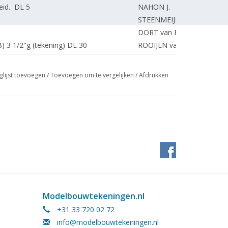
eid. DL 5
NAHON J.
STEENMEIJER A.
DORT van R.
 3 1/2"g (tekening) DL 30
ROOIJEN van J.
ekening) DL 4
OUDES A.
1
BEEK van C.
glijst toevoegen
/
Toevoegen om te vergelijken
/
Afdrukken
BRINK van den R.
ortypen 240, 340, 440. DL 1
VLEUGELS M.
ing van langsdoorsnede en overloop.
ESVELDT J.
ESVELDT J.
LEFEVRE V.
. De middelen die ons daartoe ten
ESVELDT J.
HUNNIK W.
NIERSE C.
Modelbouwtekeningen.nl
MARTENS J.
+31 33 720 02 72
ord Coupé 1939/40 . Porsche 930 Turbo.
MARTENS J.
info@modelbouwtekeningen.nl