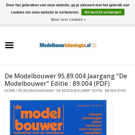
Door het gebruiken van onze website, ga je akkoord met het gebruik van
cookies om onze website te verbeteren.
Dit bericht verbergen
Meer over cookies »
0 Artikelen - €0,00
Home
Schepen
Treinen
De Modelbouwer 95.89.004 Jaargang "De
Houtbouw
Modelbouwer" Editie : 89.004 (PDF)
HOME
/
95.89.004 JAARGANG "DE MODELBOUWER" EDITIE : 89.004 (PDF)
Scenery
Machines
Documentatie