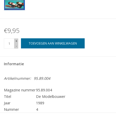
€9,95
+
TOEVOEGEN AAN WINKELWAGEN
-
Informatie
Artikelnummer:
95.89.004
Magazine nummer
95.89.004
Titel
De Modelbouwer
Jaar
1989
Nummer
4
Uitgever
Modelbouw MediaPrimair B.V.