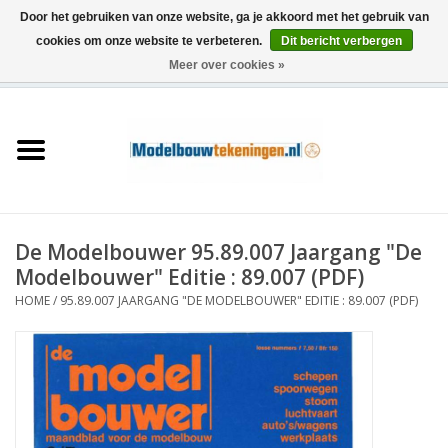
Door het gebruiken van onze website, ga je akkoord met het gebruik van
cookies om onze website te verbeteren.
Dit bericht verbergen
Meer over cookies »
0 Artikelen - €0,00
Home
Schepen
Treinen
De Modelbouwer 95.89.007 Jaargang "De
Houtbouw
Modelbouwer" Editie : 89.007 (PDF)
HOME
/
95.89.007 JAARGANG "DE MODELBOUWER" EDITIE : 89.007 (PDF)
Scenery
Machines
Documentatie