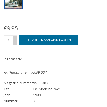
€9,95
+
TOEVOEGEN AAN WINKELWAGEN
-
Informatie
Artikelnummer:
95.89.007
Magazine nummer
95.89.007
Titel
De Modelbouwer
Jaar
1989
Nummer
7
Uitgever
Modelbouw MediaPrimair B.V.