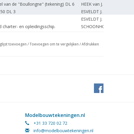
l van de "Boullongne" (tekening) DL 6
HEEK van J.
:50 DL 3
ESVELDT J.
ESVELDT J.
 charter- en opleidingsschip.
SCHOONHOVEN van A.
nciën"
ESVELDT J.
useum in Rotterdam. DL 4
VISKER J.
glijst toevoegen
/
Toevoegen om te vergelijken
/
Afdrukken
it een historisch schip.
VISKER J.
 Exhibition 1992.
MIDSON S.
VISKER J.
Corell.
VISKER J.
Deutschen Schiffahrtmuseums.
VISKER J.
Calypso"
VISKER J.
VISKER J.
an Groningen Airport Eelde. (tekening)
NIEZING B.
ventional 1/16.
BLIJLEVEN K.
Modelbouwtekeningen.nl
HUYGEN J.
+31 33 720 02 72
SEEWALD G.
info@modelbouwtekeningen.nl
ROOIJEN van J.