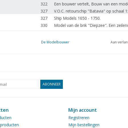
322
Een bouwer vertelt, Bouw van een mode
327
V.O.C. retourschip "Batavia" op schaal 1
327
Ship Models 1650 - 1750.
330
Model van de brik "Diepzee". Een zeilend
333
Aankondiging van het boek, "De 7 Provi
334
Maritieme musea: Rijn- en sleepvaartm
De Modelbouwer
Aan verlan
335
Uit de bouwdoos: Model van een keuken u
336
London Model Engineering and modelling
337
Bouwtips.
338
Uit de bouwdoos: Een Franse sloup van 
340
Seefalke, Schwimmendes Exponat des 
340
Bouwimpressie: Plastic model van de "
ABONNEER
341
Plastic modelbouw: Een "grijze" pagina.
342
Miniatuur brandweerauto. Crashtender v
345
Bouwimpressie: Kenworth Aerodyne Con
cten
Mijn account
346
Een revolverdraaibank
ducten
Registreren
350
Overnemen van gaten
producten
Mijn bestellingen
351
De stoomfluit;