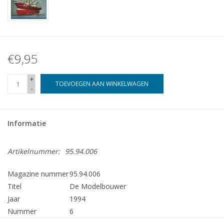
€9,95
+
TOEVOEGEN AAN WINKELWAGEN
-
Informatie
Artikelnummer:
95.94.006
Magazine nummer
95.94.006
Titel
De Modelbouwer
Jaar
1994
Nummer
6
Uitgever
Modelbouw MediaPrimair B.V.