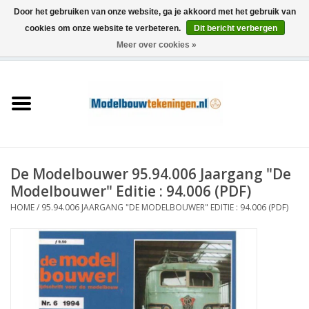
Door het gebruiken van onze website, ga je akkoord met het gebruik van
cookies om onze website te verbeteren.
Dit bericht verbergen
Meer over cookies »
0 Artikelen - €0,00
Home
Schepen
Treinen
De Modelbouwer 95.94.006 Jaargang "De
Houtbouw
Modelbouwer" Editie : 94.006 (PDF)
HOME
/
95.94.006 JAARGANG "DE MODELBOUWER" EDITIE : 94.006 (PDF)
Scenery
Machines
Documentatie