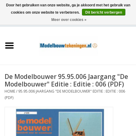
Door het gebruiken van onze website, ga je akkoord met het gebruik van
cookies om onze website te verbeteren.
Dit bericht verbergen
Meer over cookies »
0 Artikelen - €0,00
Home
Schepen
Treinen
De Modelbouwer 95.95.006 Jaargang "De
Houtbouw
Modelbouwer" Editie : Editie : 006 (PDF)
HOME
/
95.95.006 JAARGANG "DE MODELBOUWER" EDITIE : EDITIE : 006
Scenery
(PDF)
Machines
Documentatie