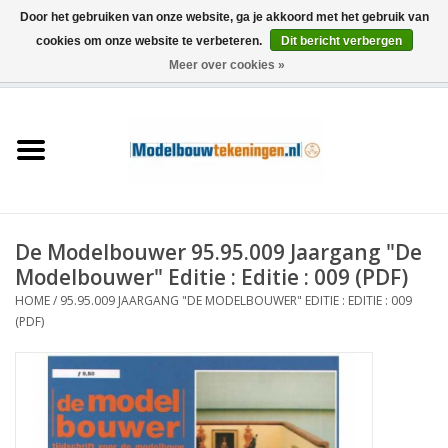
Door het gebruiken van onze website, ga je akkoord met het gebruik van
cookies om onze website te verbeteren.
Dit bericht verbergen
Meer over cookies »
0 Artikelen - €0,00
Home
Schepen
Treinen
De Modelbouwer 95.95.009 Jaargang "De
Houtbouw
Modelbouwer" Editie : Editie : 009 (PDF)
HOME
/
95.95.009 JAARGANG "DE MODELBOUWER" EDITIE : EDITIE : 009
Scenery
(PDF)
Machines
Documentatie