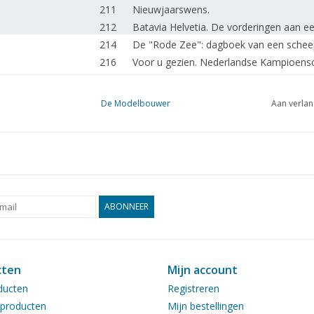
211
Nieuwjaarswens.
212
Batavia Helvetia. De vorderingen aan e
214
De "Rode Zee": dagboek van een schee
216
Voor u gezien. Nederlandse Kampioens
218
Vertellend bouwen. Motorvrachtschip "
222
"Prince Henri"
De Modelbouwer
Aan verlan
223
Een kompashuis. De scheepsbouwer die v
225
Nederlands Openluchtmuseum. Bezoeker
227
Filmrecensies.
227
Introductie photo-CD
228
Terreinauto "Safari" amfibie.
230
Terberg TS-1000 4x2. Reinigingswagen v
ABONNEER
232
Bouwimpresie: 1965 Ford Galaxie 500 X
234
De stoomfluit.
234
Die Dampfmaschine.
cten
Mijn account
235
Personentrein loc BR 24 van DB. (tekeni
ducten
Registreren
Model van een horizontale benzinemotor
241
producten
Mijn bestellingen
(tekening) DL 6