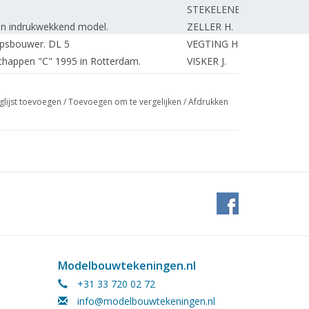
STEKELENBURG G.
en indrukwekkend model.
ZELLER H.
psbouwer. DL 5
VEGTING H.
chappen "C" 1995 in Rotterdam.
VISKER J.
Mado" (tekening) DL 5
DUNWEG J.
GELDEREN van
glijst toevoegen
/
Toevoegen om te vergelijken
/
Afdrukken
an alle markten thuis moet zijn.
STEKELENBURG G.
 wordt reiziger in oude Arnhemse tram.
DAM ten E.
MOONEN J.
MOONEN J.
ESVELDT H.
an de Milieudienst.
BOOM van der M.
L. Jeep Grand Cherokee Limited V-8
BOOM van der M.
ROOIJEN van J.
ROOIJEN van J.
Modelbouwtekeningen.nl
ng) DL 1.
ROOIJEN van J.
+31 33 720 02 72
. 17,5cc watergekoelde viertakt "Lister"
HAM H.
info@modelbouwtekeningen.nl