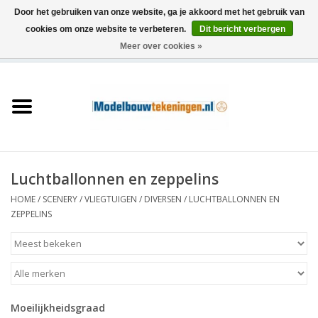
Door het gebruiken van onze website, ga je akkoord met het gebruik van
cookies om onze website te verbeteren.
Dit bericht verbergen
Meer over cookies »
0 Artikelen - €0,00
Home
Schepen
Treinen
Luchtballonnen en zeppelins
Houtbouw
HOME
/
SCENERY
/
VLIEGTUIGEN
/
DIVERSEN
/
LUCHTBALLONNEN EN
ZEPPELINS
Scenery
Machines
Moeilijkheidsgraad
Documentatie