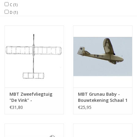
C
(1)
D
(1)
Tijdschriften
Nieuwe tekeningen
NIEUWE TIJDSCHRIFTEN
ABONNEMENT DE
MODELBOUWER
Bouwbeschrijvingen
MBT Zweefvliegtuig
MBT Grunau Baby -
"De Vink" -
Bouwtekening Schaal 1
Bouwtekening Schaal 1
: 20 (50.80.002)
€31,80
€25,95
: N/A (50.80.005)