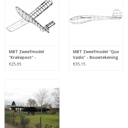
MBT Zweefmodel
MBT Zweefmodel "Quo
"Krakepoot" -
Vadis" - Bouwtekening
Bouwtekening Schaal 1
Schaal 1 : 4 (50.80.003)
€25,95
€35,15
: N/A (50.80.001)