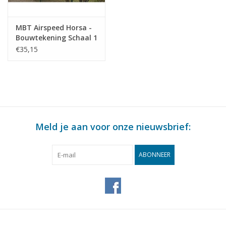
MBT Airspeed Horsa -
Bouwtekening Schaal 1
: 2 (50.80.004)
€35,15
Meld je aan voor onze nieuwsbrief:
ABONNEER