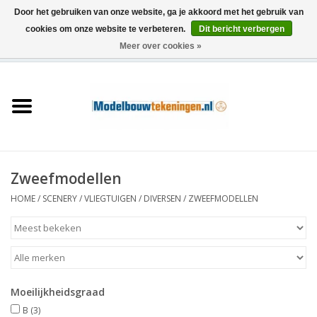
Door het gebruiken van onze website, ga je akkoord met het gebruik van
cookies om onze website te verbeteren.
Dit bericht verbergen
Meer over cookies »
0 Artikelen - €0,00
Home
Schepen
Treinen
Zweefmodellen
Houtbouw
HOME
/
SCENERY
/
VLIEGTUIGEN
/
DIVERSEN
/
ZWEEFMODELLEN
Scenery
Machines
Moeilijkheidsgraad
Documentatie
B
(3)