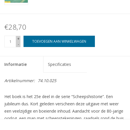
€28,70
+
TOEVOEGEN AAN WINKELWAGEN
-
Informatie
Specificaties
Artikelnummer:
74.10.025
Het boek is het 25e deel in de serie “Scheepshistorie”. Een
jubileum dus. Kort geleden verscheen deze uitgave met weer
een veelzijdige en boeiende inhoud. Aandacht voor de 80-jarige
oorlog, een map met scheepstekeningen, raadsels rond de buis
en de binnenlandse vaarweg tussen de Noord-Duitse en Zuid-